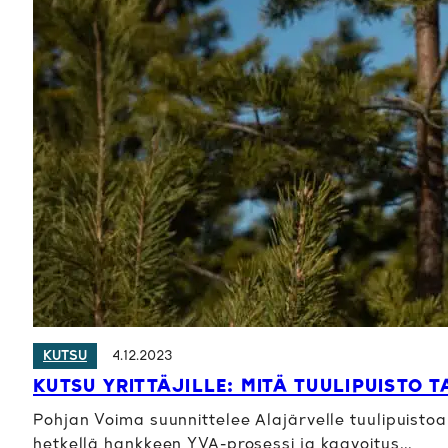
4.12.2023
KUTSU
KUTSU YRITTÄJILLE: MITÄ TUULIPUISTO T
Pohjan Voima suunnittelee Alajärvelle tuulipuisto
hetkellä hankkeen YVA-prosessi ja kaavoitus…