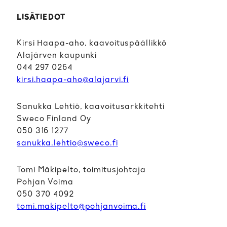
LISÄTIEDOT
Kirsi Haapa-aho, kaavoituspäällikkö
Alajärven kaupunki
044 297 0264
kirsi.haapa-aho@alajarvi.fi
Sanukka Lehtiö, kaavoitusarkkitehti
Sweco Finland Oy
050 316 1277
sanukka.lehtio@sweco.fi
Tomi Mäkipelto, toimitusjohtaja
Pohjan Voima
050 370 4092
tomi.makipelto@pohjanvoima.fi