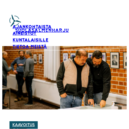
AJANKOHTAISTA
SUOLASALMENHARJU
AINEISTOT
KUNTALAISILLE
TIETOA MEISTÄ
KAAVOITUS