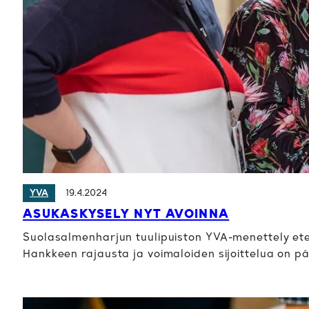
19.4.2024
YVA
ASUKASKYSELY NYT AVOINNA
Suolasalmenharjun tuulipuiston YVA-menettely eten
Hankkeen rajausta ja voimaloiden sijoittelua on p