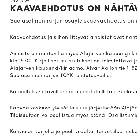
26.8.2025
KAAVAEHDOTUS ON NÄHTÄ
Suolasalmenharjun osayleiskaavaehdotus on ny
Kaavaehdotus ja siihen liittyvät aineistot ovat näh
Aineisto on nähtävillä myös Alajärven kaupunginkirj
klo 15.00. Kirjalliset muistutukset on toimitettava
Alajärven kaupunki/kirjaamo, Alvar Aallon tie 1, 6
Suolasalmenharjun TOYK, ehdotusvaihe.
Kaavoituksen tavoitteena on mahdollistaa Suolasal
Kaavaa koskeva yleisötilaisuus järjestetään Alajärv
Tilaisuuteen voi osallistua myös etänä. Osallistumis
Kahvia on tarjolla jo puoli viideltä, tervetuloa muk