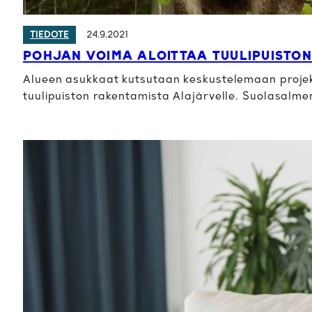
24.9.2021
TIEDOTE
POHJAN VOIMA ALOITTAA TUULIPUISTO
Alueen asukkaat kutsutaan keskustelemaan projekt
tuulipuiston rakentamista Alajärvelle. Suolasalm