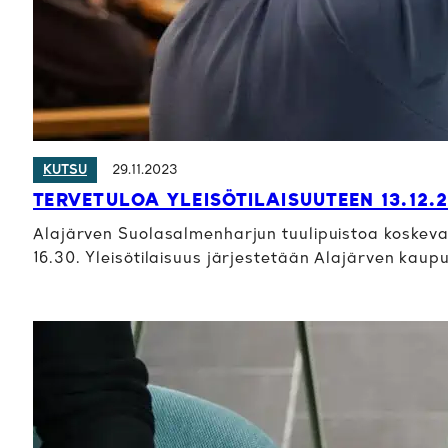
29.11.2023
KUTSU
TERVETULOA YLEISÖTILAISUUTEEN 13.12.
Alajärven Suolasalmenharjun tuulipuistoa koskeva yl
16.30. Yleisötilaisuus järjestetään Alajärven kaup