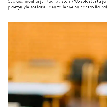
Suolasalmenharjun tuulipuiston YVA-selostusta ja k
pidetyn yleisötilaisuuden tallenne on nähtävillä k