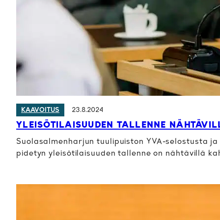
23.8.2024
KAAVOITUS
YLEISÖTILAISUUDEN TALLENNE NÄHTÄVIL
Suolasalmenharjun tuulipuiston YVA-selostusta ja k
pidetyn yleisötilaisuuden tallenne on nähtävillä k