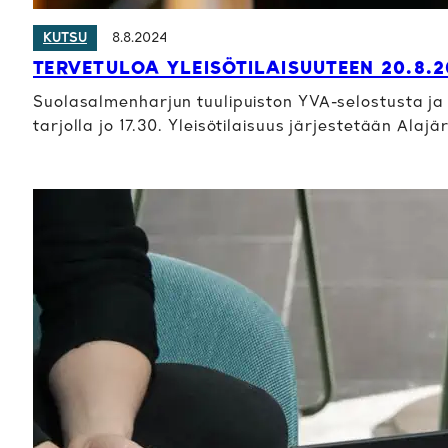
8.8.2024
KUTSU
TERVETULOA YLEISÖTILAISUUTEEN 20.8.
Suolasalmenharjun tuulipuiston YVA-selostusta ja k
tarjolla jo 17.30. Yleisötilaisuus järjestetään Alaj