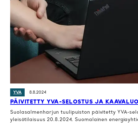
8.8.2024
YVA
PÄIVITETTY YVA-SELOSTUS JA KAAVALU
Suolasalmenharjun tuulipuiston päivitetty YVA-selo
yleisötilaisuus 20.8.2024. Suomalainen energiayht