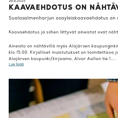
26.8.2025
KAAVAEHDOTUS ON NÄHTÄ
Suolasalmenharjun osayleiskaavaehdotus on ny
Kaavaehdotus ja siihen liittyvät aineistot ovat näh
Aineisto on nähtävillä myös Alajärven kaupunginkirj
klo 15.00. Kirjalliset muistutukset on toimitettava
Alajärven kaupunki/kirjaamo, Alvar Aallon tie 1,...
Lue lisää