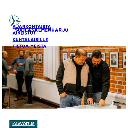
AJANKOHTAISTA
SUOLASALMENHARJU
AINEISTOT
KUNTALAISILLE
TIETOA MEISTÄ
KAAVOITUS