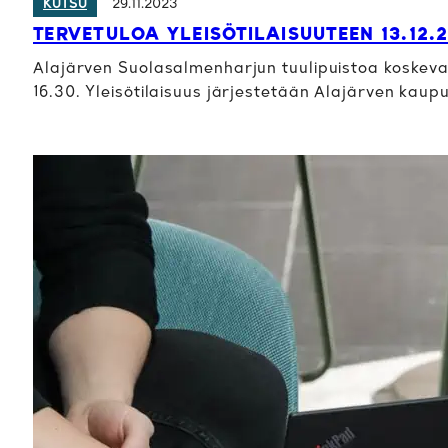
29.11.2023
KUTSU
TERVETULOA YLEISÖTILAISUUTEEN 13.12.
Alajärven Suolasalmenharjun tuulipuistoa koskeva yl
16.30. Yleisötilaisuus järjestetään Alajärven kaup