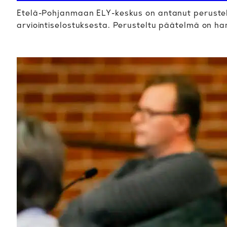
Etelä-Pohjanmaan ELY-keskus on antanut peruste
arviointiselostuksesta. Perusteltu päätelmä on h