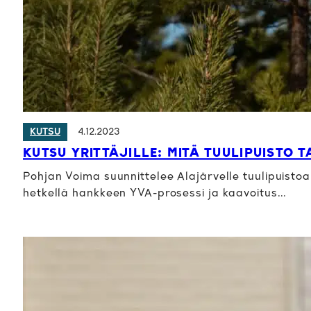
4.12.2023
KUTSU
KUTSU YRITTÄJILLE: MITÄ TUULIPUISTO T
Pohjan Voima suunnittelee Alajärvelle tuulipuisto
hetkellä hankkeen YVA-prosessi ja kaavoitus…