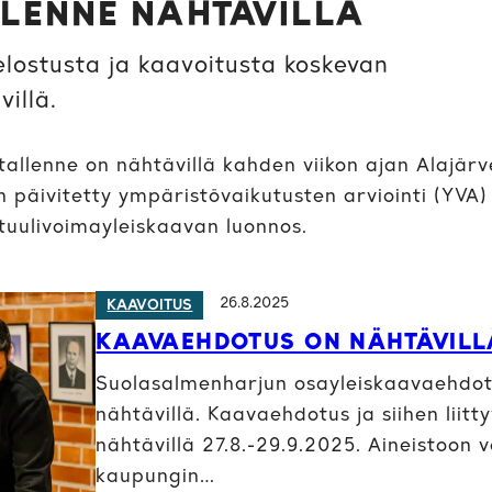
LLENNE NÄHTÄVILLÄ
lostusta ja kaavoitusta koskevan
villä.
 tallenne on nähtävillä kahden viikon ajan Alajär
iin päivitetty ympäristövaikutusten arviointi (YVA)
 tuulivoimayleiskaavan luonnos.
26.8.2025
KAAVOITUS
KAAVAEHDOTUS ON NÄHTÄVILL
Suolasalmenharjun osayleiskaavaehdotu
nähtävillä. Kaavaehdotus ja siihen liitt
nähtävillä 27.8.-29.9.2025. Aineistoon 
kaupungin…