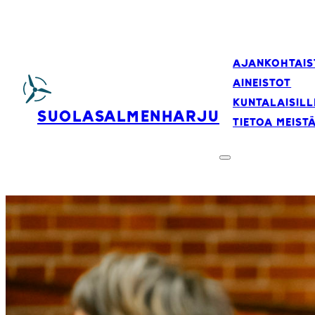
AJANKOHTAIS
AINEISTOT
KUNTALAISILL
SUOLASALMENHARJU
TIETOA MEIST