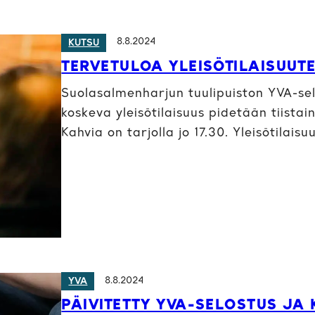
8.8.2024
KUTSU
TERVETULOA YLEISÖTILAISUUTE
Suolasalmenharjun tuulipuiston YVA-sel
koskeva yleisötilaisuus pidetään tiista
Kahvia on tarjolla jo 17.30. Yleisötilai
8.8.2024
YVA
PÄIVITETTY YVA-SELOSTUS J