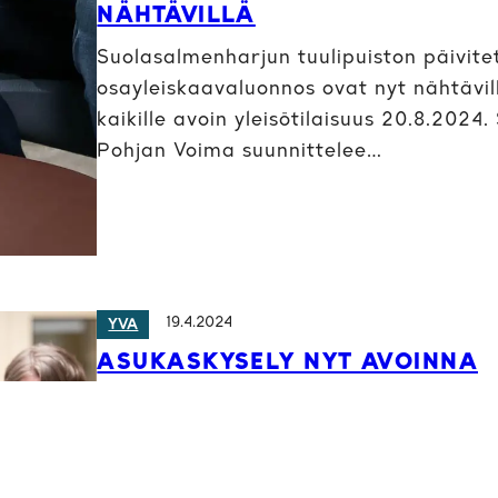
NÄHTÄVILLÄ
Suolasalmenharjun tuulipuiston päivite
osayleiskaavaluonnos ovat nyt nähtävill
kaikille avoin yleisötilaisuus 20.8.202
Pohjan Voima suunnittelee…
19.4.2024
YVA
ASUKASKYSELY NYT AVOINNA
Suolasalmenharjun tuulipuiston YVA-me
tarkoituksena on arvioida perusteellis
vaikutuksia. Hankkeen rajausta ja voima
päivitetty. Hankkeesta…