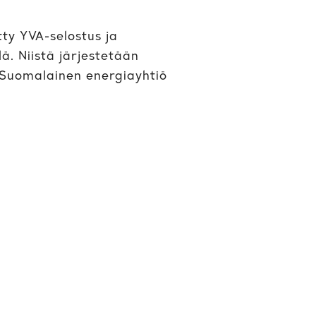
tty YVA-selostus ja
ä. Niistä järjestetään
4. Suomalainen energiayhtiö
nettely etenee. Sen
esti hankkeen mahdollisia
loiden sijoittelua on