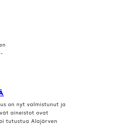
ven
 -
Ä
s on nyt valmistunut ja
yvät aineistot ovat
voi tutustua Alajärven