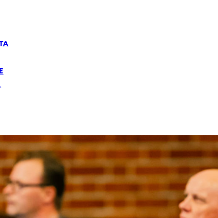
TA
E
Ä