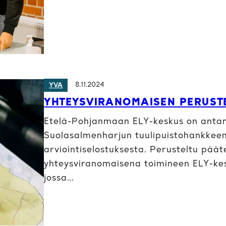
8.11.2024
YVA
YHTEYSVIRANOMAISEN PERUST
Etelä-Pohjanmaan ELY-keskus on antan
Suolasalmenharjun tuulipuistohankkee
arviointiselostuksesta. Perusteltu pä
yhteysviranomaisena toimineen ELY-ke
jossa…