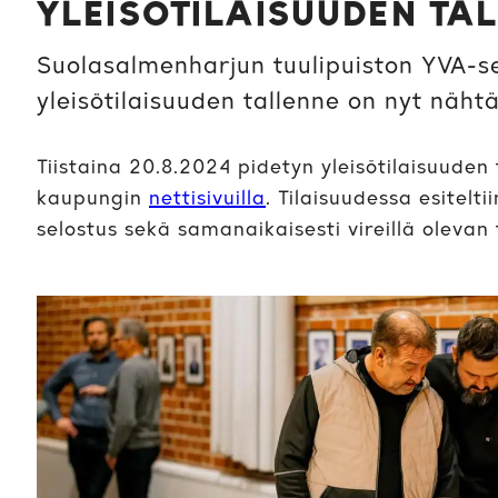
YLEISÖTILAISUUDEN TA
Suolasalmenharjun tuulipuiston YVA-se
yleisötilaisuuden tallenne on nyt nähtä
Tiistaina 20.8.2024 pidetyn yleisötilaisuuden
kaupungin
nettisivuilla
. Tilaisuudessa esitelt
selostus sekä samanaikaisesti vireillä olevan