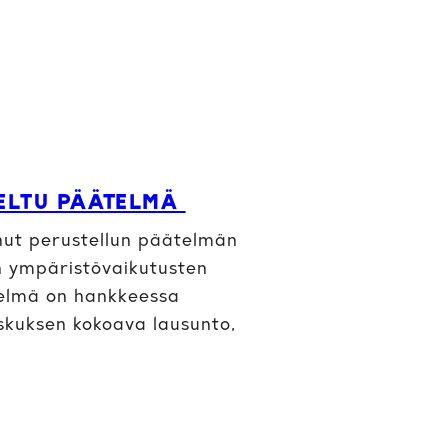
ELTU PÄÄTELMÄ
ut perustellun päätelmän
n ympäristövaikutusten
ätelmä on hankkeessa
skuksen kokoava lausunto,