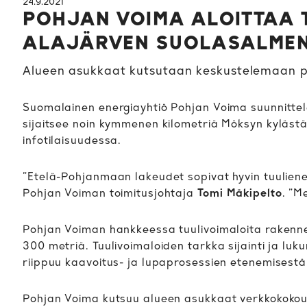
24.9.2021
POHJAN VOIMA ALOITTAA 
ALAJÄRVEN SUOLASALME
Alueen asukkaat kutsutaan keskustelemaan pro
Suomalainen energiayhtiö Pohjan Voima suunnittel
sijaitsee noin kymmenen kilometriä Möksyn kylästä 
infotilaisuudessa.
”Etelä-Pohjanmaan lakeudet sopivat hyvin tuuliene
Pohjan Voiman toimitusjohtaja
Tomi Mäkipelto
. ”M
Pohjan Voiman hankkeessa tuulivoimaloita rakenne
300 metriä. Tuulivoimaloiden tarkka sijainti ja lu
riippuu kaavoitus- ja lupaprosessien etenemisestä
Pohjan Voima kutsuu alueen asukkaat verkkokokouks