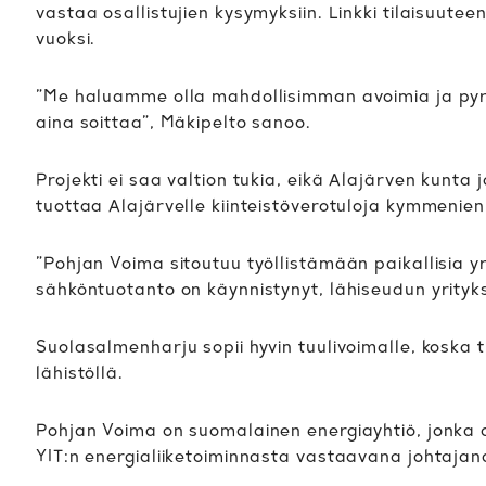
vastaa osallistujien kysymyksiin. Linkki tilaisuutee
vuoksi.
”Me haluamme olla mahdollisimman avoimia ja pyr
aina soittaa”, Mäkipelto sanoo.
Projekti ei saa valtion tukia, eikä Alajärven kunta
tuottaa Alajärvelle kiinteistöverotuloja kymmenien
”Pohjan Voima sitoutuu työllistämään paikallisia yr
sähköntuotanto on käynnistynyt, lähiseudun yrityks
Suolasalmenharju sopii hyvin tuulivoimalle, koska 
lähistöllä.
Pohjan Voima on suomalainen energiayhtiö, jonka a
YIT:n energialiiketoiminnasta vastaavana johtaja