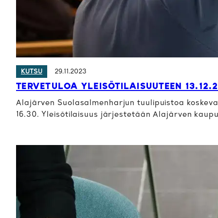
29.11.2023
KUTSU
TERVETULOA YLEISÖTILAISUUTEEN 13.12.
Alajärven Suolasalmenharjun tuulipuistoa koskeva yl
16.30. Yleisötilaisuus järjestetään Alajärven kaup