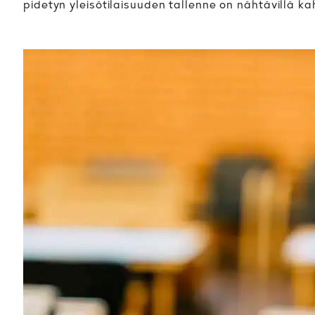
pidetyn yleisötilaisuuden tallenne on nähtävillä k