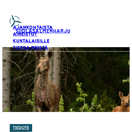
AJANKOHTAISTA
SUOLASALMENHARJU
AINEISTOT
KUNTALAISILLE
TIETOA MEISTÄ
TIEDOTE