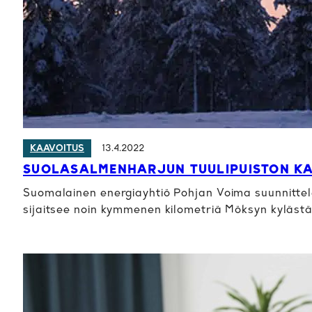
13.4.2022
KAAVOITUS
SUOLASALMENHARJUN TUULIPUISTON KA
Suomalainen energiayhtiö Pohjan Voima suunnittel
sijaitsee noin kymmenen kilometriä Möksyn kyläst