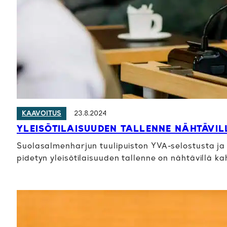
23.8.2024
KAAVOITUS
YLEISÖTILAISUUDEN TALLENNE NÄHTÄVIL
Suolasalmenharjun tuulipuiston YVA-selostusta ja k
pidetyn yleisötilaisuuden tallenne on nähtävillä k