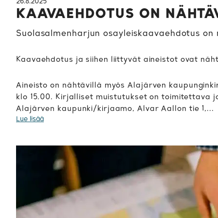
26.8.2025
KAAVAEHDOTUS ON NÄHTÄ
Suolasalmenharjun osayleiskaavaehdotus on ny
Kaavaehdotus ja siihen liittyvät aineistot ovat näh
Aineisto on nähtävillä myös Alajärven kaupunginkirj
klo 15.00. Kirjalliset muistutukset on toimitettava
Alajärven kaupunki/kirjaamo, Alvar Aallon tie 1,...
Lue lisää