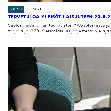
8.8.2024
KUTSU
TERVETULOA YLEISÖTILAISUUTEEN 20.8.
Suolasalmenharjun tuulipuiston YVA-selostusta ja k
tarjolla jo 17.30. Yleisötilaisuus järjestetään Alaj