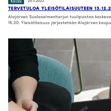
29.11.2023
KUTSU
TERVETULOA YLEISÖTILAISUUTEEN 13.12.
Alajärven Suolasalmenharjun tuulipuistoa koskeva yl
16.30. Yleisötilaisuus järjestetään Alajärven kaup