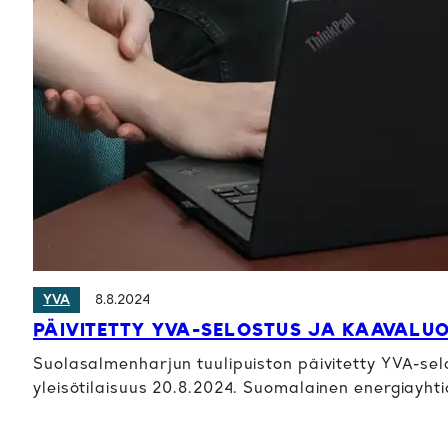
8.8.2024
YVA
PÄIVITETTY YVA-SELOSTUS JA KAAVALU
Suolasalmenharjun tuulipuiston päivitetty YVA-selo
yleisötilaisuus 20.8.2024. Suomalainen energiayht