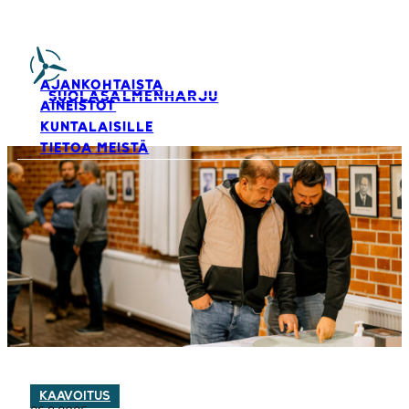
AJANKOHTAISTA
SUOLASALMENHARJU
AINEISTOT
KUNTALAISILLE
TIETOA MEISTÄ
KAAVOITUS