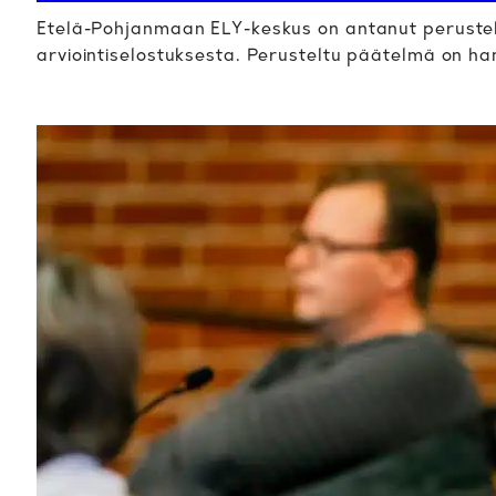
Etelä-Pohjanmaan ELY-keskus on antanut peruste
arviointiselostuksesta. Perusteltu päätelmä on h