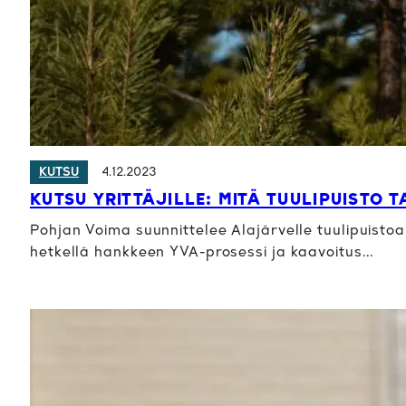
4.12.2023
KUTSU
KUTSU YRITTÄJILLE: MITÄ TUULIPUISTO T
Pohjan Voima suunnittelee Alajärvelle tuulipuisto
hetkellä hankkeen YVA-prosessi ja kaavoitus…